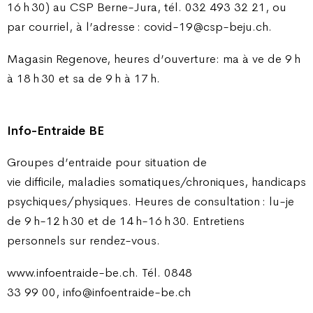
16 h 30) au CSP Berne-Jura, tél. 032 493 32 21, ou
par courriel, à l’adresse : covid-19@csp-beju.ch.
Magasin Regenove, heures d’ouverture: ma à ve de 9 h
à 18 h 30 et sa de 9 h à 17 h.
Info-Entraide BE
Groupes d’entraide pour situation de
vie difficile, maladies somatiques/chroniques, handicaps
psychiques/physiques. Heures de consultation : lu-je
de 9
h-12
h
30 et de 14
h-16
h
30. Entretiens
personnels sur rendez-vous.
www.infoentraide-be.ch. Tél. 0848
33 99 00, info@infoentraide-be.ch