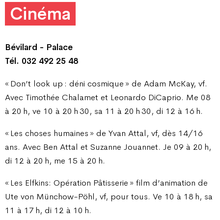
Cinéma
Bévilard - Palace
Tél. 032 492 25 48
« Don’t look up : déni cosmique » de Adam McKay, vf.
Avec Timothée Chalamet et Leonardo DiCaprio. Me 08
à 20 h, ve 10 à 20 h 30, sa 11 à 20 h 30, di 12 à 16 h.
« Les choses humaines » de Yvan Attal, vf, dès 14/16
ans. Avec Ben Attal et Suzanne Jouannet. Je 09 à 20 h,
di 12 à 20 h, me 15 à 20 h.
« Les Elfkins: Opération Pâtisserie » film d’animation de
Ute von Münchow-Pöhl, vf, pour tous. Ve 10 à 18 h, sa
11 à 17 h, di 12 à 10 h.