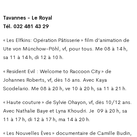
Tavannes - Le Royal
Tél. 032 481 43 29
« Les Elfkins: Opération Pâtisserie » film d’animation de
Ute von Münchow-Pöhl, vf, pour tous. Me 08 à 14 h,
sa 11 à 14 h, di 12 à 10 h.
« Resident Evil : Welcome to Raccoon City » de
Johannes Roberts, vf, dès 16 ans. Avec Kaya
Scodelario. Me 08 à 20 h, ve 10 à 20 h, sa 11 à 21 h.
« Haute couture » de Sylvie Ohayon, vf, dès 10/12 ans.
Avec Nathalie Baye et Lyna Khoudri. Je
09 à 20 h, sa
11 à 17 h, di 12 à 17 h, ma 14 à 20 h.
« Les Nouvelles Èves » documentaire de Camille Budin,