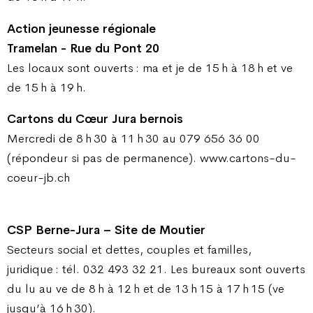
Action jeunesse régionale
Tramelan - Rue du Pont 20
Les locaux sont ouverts : ma et je de 15 h à 18 h et ve
de 15 h à 19 h.
Cartons du Cœur Jura bernois
Mercredi de 8 h 30 à 11 h 30 au 079 656 36 00
(répondeur si pas de permanence). www.cartons-du-
coeur-jb.ch
CSP Berne-Jura – Site de Moutier
Secteurs social et dettes, couples et familles,
juridique : tél. 032 493 32 21. Les bureaux sont ouverts
du lu au ve de 8 h à 12 h et de 13 h 15 à 17 h 15 (ve
jusqu’à 16 h 30).