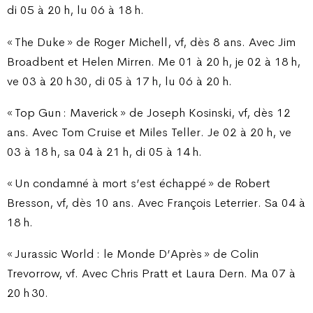
di 05 à 20 h, lu 06 à 18 h.
« The Duke » de Roger Michell, vf, dès 8 ans. Avec Jim
Broadbent et Helen Mirren. Me 01 à 20 h, je 02 à 18 h,
ve 03 à 20 h 30, di 05 à 17 h, lu 06 à 20 h.
« Top Gun : Maverick » de Joseph Kosinski, vf, dès 12
ans. Avec Tom Cruise et Miles Teller. Je 02 à 20 h, ve
03 à 18 h, sa 04 à 21 h, di 05 à 14 h.
« Un condamné à mort s’est échappé » de Robert
Bresson, vf, dès 10 ans. Avec François Leterrier. Sa 04 à
18 h.
« Jurassic World : le Monde D’Après » de Colin
Trevorrow, vf. Avec Chris Pratt et Laura Dern. Ma 07 à
20 h 30.