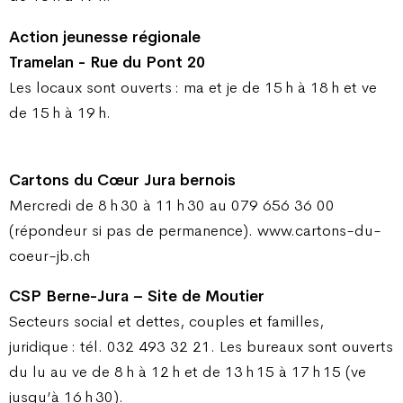
Action jeunesse régionale
Tramelan - Rue du Pont 20
Les locaux sont ouverts : ma et je de 15 h à 18 h et ve
de 15 h à 19 h.
Cartons du Cœur Jura bernois
Mercredi de 8 h 30 à 11 h 30 au 079 656 36 00
(répondeur si pas de permanence). www.cartons-du-
coeur-jb.ch
CSP Berne-Jura – Site de Moutier
Secteurs social et dettes, couples et familles,
juridique : tél. 032 493 32 21. Les bureaux sont ouverts
du lu au ve de 8 h à 12 h et de 13 h 15 à 17 h 15 (ve
jusqu’à 16 h 30).