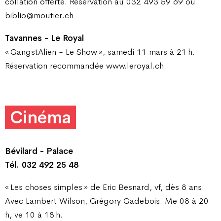
collation offerte. Réservation au 032 493 59 69 ou
biblio@moutier.ch
Tavannes - Le Royal
« GangstAlien - Le Show », samedi 11 mars à 21 h.
Réservation recommandée www.leroyal.ch
Cinéma
Bévilard - Palace
Tél. 032 492 25 48
« Les choses simples » de Eric Besnard, vf, dès 8 ans.
Avec Lambert Wilson, Grégory Gadebois. Me 08 à 20
h, ve 10 à 18 h.