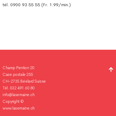
tél. 0900 93 55 55 (Fr. 1.99/min.)
Champ Pention 20
Case postale 255
CH-2735 Bévilard Suisse
Tél. 032 491 60 80
info@lasemaine.ch
Copyright ©
www.lasemaine.ch