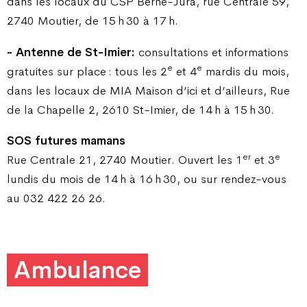
dans les locaux du CSP Berne-Jura, rue Centrale 59,
2740 Moutier, de 15 h 30 à 17 h.
- Antenne de St-Imier:
consultations et informations
e
e
gratuites sur place : tous les 2
et 4
mardis du mois,
dans les locaux de MIA Maison d’ici et d’ailleurs, Rue
de la Chapelle 2, 2610 St-Imier, de 14 h à 15 h 30.
SOS futures mamans
er
e
Rue Centrale 21, 2740 Moutier. Ouvert les 1
et 3
lundis du mois de 14 h à 16 h 30, ou sur rendez-vous
au 032 422 26 26.
Ambulance