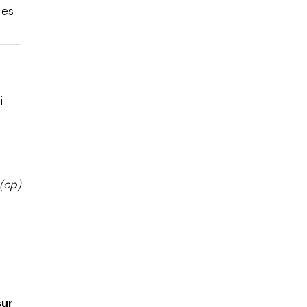
des
i
(cp)
sur