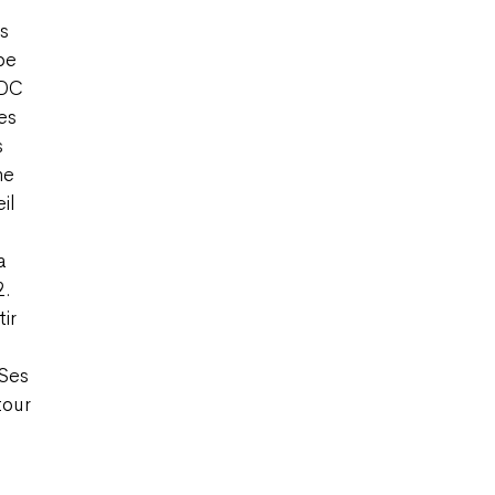
s
pe
UDC
es
s
ne
il
a
2.
ir
 Ses
tour