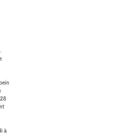
,
e
bein
u
 28
nt
n
i à