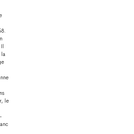
e
58.
en
Il
 la
ge
onne
ns
, le
-
lanc