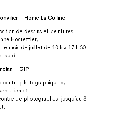
onvilier - Home La Colline
osition de dessins et peintures
liane Hostettler,
 le mois de juillet de 10 h à 17 h 30,
u au di.
melan – CIP
encontre photographique »,
sentation et
contre de photographes, jusqu’au 8
et.