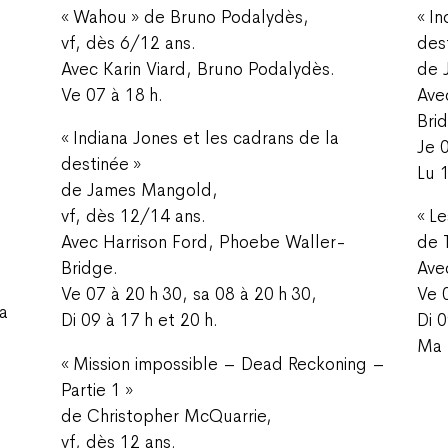
« Wahou » de Bruno Podalydès,
« I
vf, dès 6/12 ans.
des
Avec Karin Viard, Bruno Podalydès.
de 
Ve 07 à 18 h.
Ave
Bri
« Indiana Jones et les cadrans de la
Je 0
destinée »
Lu 
de James Mangold,
vf, dès 12/14 ans.
« L
Avec Harrison Ford, Phoebe Waller-
de 
Bridge.
Ave
Ve 07 à 20 h 30, sa 08 à 20 h 30,
Ve 
a
Di 09 à 17 h et 20 h.
Di 0
Ma 
« Mission impossible – Dead Reckoning –
Partie 1 »
de Christopher McQuarrie,
vf, dès 12 ans.