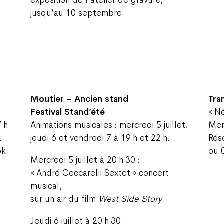
jusqu’au 10 septembre.
Moutier – Ancien stand
Tra
Festival Stand’été
« Né
 h.
Animations musicales : mercredi 5 juillet,
Merc
.
jeudi 6 et vendredi 7 à 19 h et 22 h.
Rés
ok:
ou 
Mercredi 5 juillet à 20 h 30 :
« André Ceccarelli Sextet » concert
musical,
sur un air du film
West Side Story
Jeudi 6 juillet à 20 h 30 :