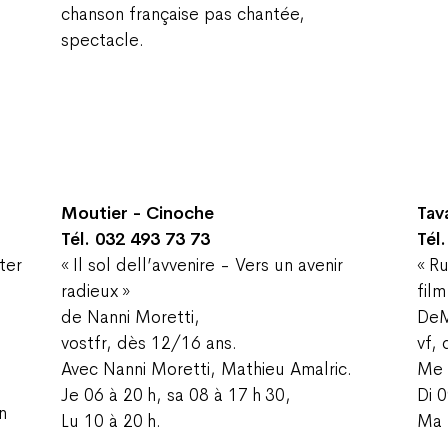
chanson française pas chantée,
spectacle.
Moutier - Cinoche
Tav
Tél. 032 493 73 73
Tél
ter
« Il sol dell’avvenire - Vers un avenir
« R
radieux »
film
de Nanni Moretti,
DeM
vostfr, dès 12/16 ans.
vf, 
Avec Nanni Moretti, Mathieu Amalric.
Me 
Je 06 à 20 h, sa 08 à 17 h 30,
Di 0
n
Lu 10 à 20 h.
Ma 