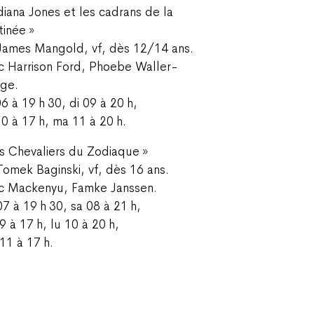
ndiana Jones et les cadrans de la
tinée »
James Mangold, vf, dès 12/14 ans.
c Harrison Ford, Phoebe Waller-
dge.
6 à 19 h 30, di 09 à 20 h,
10 à 17 h, ma 11 à 20 h.
es Chevaliers du Zodiaque »
Tomek Baginski, vf, dès 16 ans.
c Mackenyu, Famke Janssen.
07 à 19 h 30, sa 08 à 21 h,
9 à 17 h, lu 10 à 20 h,
11 à 17 h.