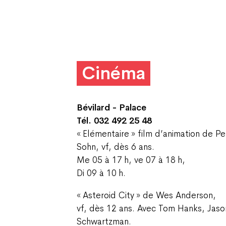
Cinéma
Bévilard - Palace
Tél. 032 492 25 48
« Elémentaire » film d’animation de Pe
Sohn, vf, dès 6 ans.
Me 05 à 17 h, ve 07 à 18 h,
Di 09 à 10 h.
« Asteroid City » de Wes Anderson,
vf, dès 12 ans. Avec Tom Hanks, Jaso
Schwartzman.