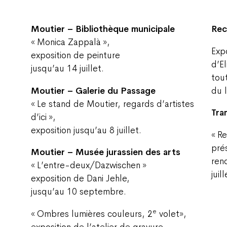
Moutier – Bibliothèque municipale
Rec
« Monica Zappalà »,
Exp
exposition de peinture
d’E
jusqu’au 14 juillet.
tout
Moutier – Galerie du Passage
du l
« Le stand de Moutier, regards d’artistes
Tra
d’ici »,
exposition jusqu’au 8 juillet.
« R
pré
Moutier – Musée jurassien des arts
ren
« L’entre-deux/Dazwischen »
juill
exposition de Dani Jehle,
jusqu’au 10 septembre.
e
« Ombres lumières couleurs, 2
volet»,
exposition de l’atelier de gravure,