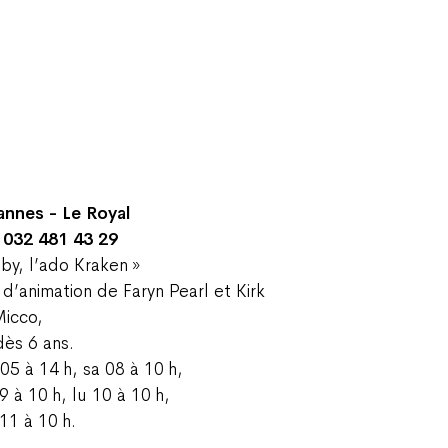
annes - Le Royal
. 032 481 43 29
uby, l’ado Kraken »
 d’animation de Faryn Pearl et Kirk
icco,
dès 6 ans.
05 à 14 h, sa 08 à 10 h,
9 à 10 h, lu 10 à 10 h,
11 à 10 h.