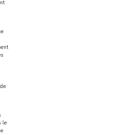
ent
ce
ment
es
 de
a
 le
ce