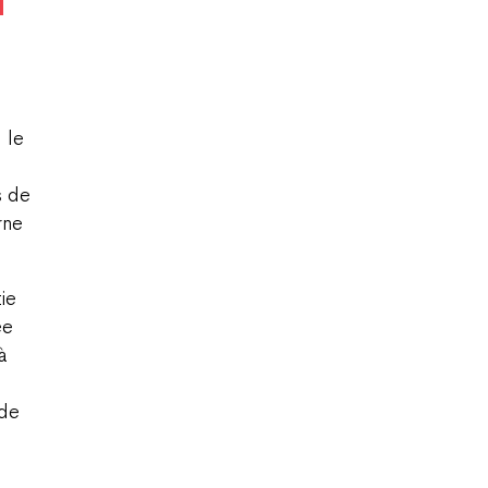
 le
s de
rne
ie
ée
à
 de