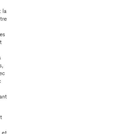
 la
être
res
t
s
s,
vec
c
ant
t
 et