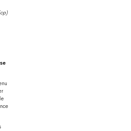
(cp)
sse
tenu
er
de
ence
s