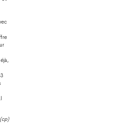
vec
fre
ur
éjà,
13
s
l
(cp)