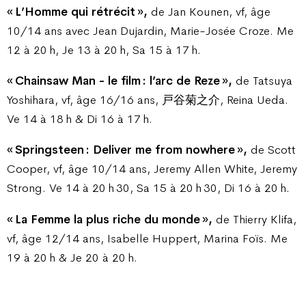
« L’Homme qui rétrécit »,
de Jan Kounen, vf, âge
10/14 ans avec Jean Dujardin, Marie-Josée Croze. Me
12 à 20 h, Je 13 à 20 h, Sa 15 à 17 h.
« Chainsaw Man - le film : l’arc de Reze »,
de Tatsuya
Yoshihara, vf, âge 16/16 ans, 戸谷菊之介, Reina Ueda.
Ve 14 à 18 h & Di 16 à 17 h.
« Springsteen : Deliver me from nowhere »,
de Scott
Cooper, vf, âge 10/14 ans, Jeremy Allen White, Jeremy
Strong. Ve 14 à 20 h 30, Sa 15 à 20 h 30, Di 16 à 20 h.
« La Femme la plus riche du monde »,
de Thierry Klifa,
vf, âge 12/14 ans, Isabelle Huppert, Marina Foïs. Me
19 à 20 h & Je 20 à 20 h.