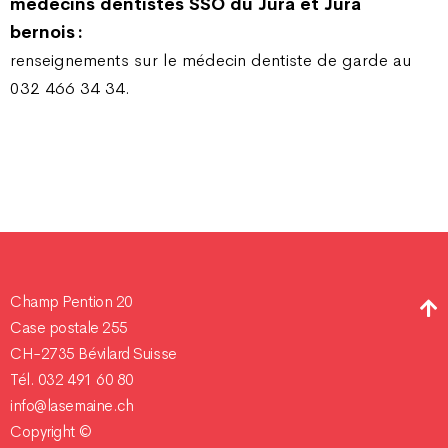
médecins
dentistes SSO du Jura et Jura
bernois :
renseignements sur le médecin dentiste de garde au
032 466 34 34.
Champ Pention 20
Case postale 255
CH-2735 Bévilard Suisse
Tél. 032 491 60 80
info@lasemaine.ch
Copyright ©