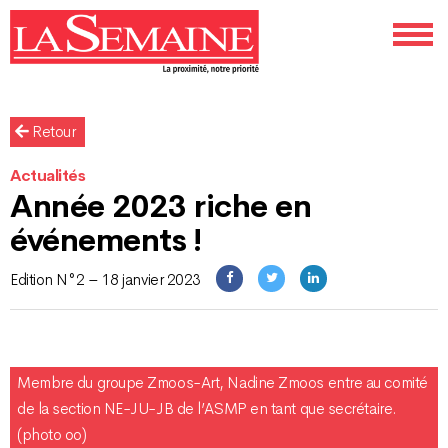
Retour
Actualités
Année 2023 riche en
événements !
Edition N°2 – 18 janvier 2023
Membre du groupe Zmoos-Art, Nadine Zmoos entre au comité
de la section NE-JU-JB de l’ASMP en tant que secrétaire.
(photo oo)