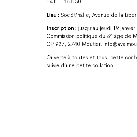
14 h – 16 h 30
Lieu :
Sociét’halle, Avenue de la Libe
Inscription :
jusqu’au jeudi 19 janvier
e
Commission politique du 3
âge de Mo
CP 927, 2740 Moutier, info@avs.mout
Ouverte à toutes et tous, cette confé
suivie d’une petite collation.
Champ Pention 20