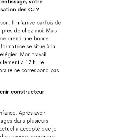
rentissage, votre
lisation des CJ ?
on. Il m’arrive parfois de
e près de chez moi. Mais
i me prend une bonne
ormatrice se situe à la
nelégier. Mon travail
llement à 17 h. Je
oraire ne correspond pas
enir constructeur
nfance. Après avoir
tages dans plusieurs
 actuel a accepté que je
e dois encore apprendre