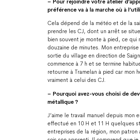
– Pour rejoindre votre atelier d’app
préférence va à la marche où à l’uti
Cela dépend de la météo et de la sais
prendre les CJ, dont un arrêt se situ
bien souvent je monte à pied, ce qu
douzaine de minutes. Mon entreprise f
sortie du village en direction de Saig
commence à 7 h et se termine habitue
retourne à Tramelan à pied car mon h
vraiment à celui des CJ.
– Pourquoi avez-vous choisi de dev
métallique ?
J’aime le travail manuel depuis mon e
effectué en 10 H et 11 H quelques s
entreprises de la région, mon patron
sois son apprenti. Il comprend que j