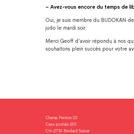
– Avez-vous encore du temps de libr
Oui, je suis membre du BUDOKAN de T
judo le mardi soir.
Merci Geoff d’avoir répondu à nos qu
souhaitons plein succès pour votre av
Champ Pention 20
Case postale 255
CH-2735 Bévilard Suisse