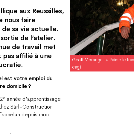
lique aux Reussilles,
 nous faire
de sa vie actuelle.
ortie de l’atelier.
nue de travail met
t pas affilié à une
Geoff Morange : « J’aime le tra
ucratie.
cag)
l est votre emploi du
re domicile ?
e
 2
année d’apprentissage
thez Sàrl-Construction
à Tramelan depuis mon