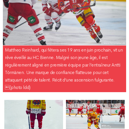
Mattheo Reinhard, qui fêtera ses 19 ans en juin prochain, vit un
rêve éveillé au HC Bienne. Malgré son jeune âge, il est
régulièrement aligné en première équipe par l’entraîneur Antti
Törmänen. Une marque de confiance flatteuse pour cet
attaquant pétri de talent. Récit d’une ascension fulgurante.
(photo ldd)