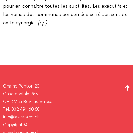
pour en connaître toutes les subtilités. Les exécutifs et
les voiries des communes concernées se réjouissent de
cette synergie.
(cp)
Champ Pention 20
Case postale 255
CH-2735 Bévilard Suisse
Tél. 032 491 60 80
info@lasemaine.ch
Copyright ©
www.lasemaine.ch