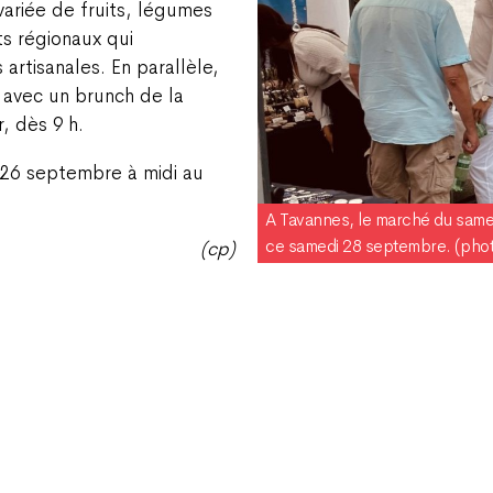
 variée de fruits, légumes
ts régionaux qui
artisanales. En parallèle,
 avec un brunch de la
, dès 9 h.
i 26 septembre à midi au
A Tavannes, le marché du same
ce samedi 28 septembre. (phot
(cp)