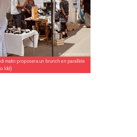
di matin proposera un brunch en parallèle
o ldd)