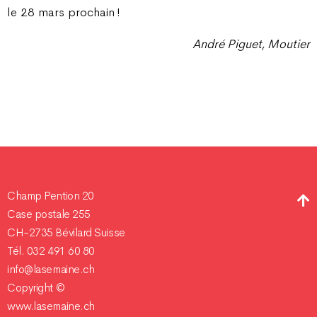
le 28 mars prochain !
André Piguet, Moutier
Champ Pention 20
Case postale 255
CH-2735 Bévilard Suisse
Tél. 032 491 60 80
info@lasemaine.ch
Copyright ©
www.lasemaine.ch