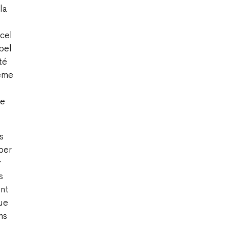
la
cel
bel
té
lème
te
s
ber
r
s
ent
ue
ns