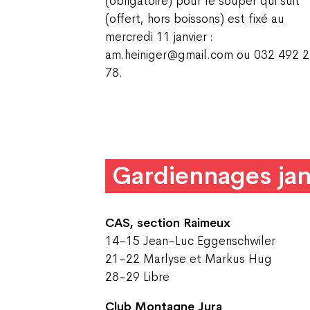
(obligatoire) pour le souper qui suit
(offert, hors boissons) est fixé au
mercredi 11 janvier :
am.heiniger@gmail.com ou 032 492 
78.
Gardiennages jan
CAS, section Raimeux
14-15 Jean-Luc Eggenschwiler
21-22 Marlyse et Markus Hug
28-29 Libre
Club Montagne Jura