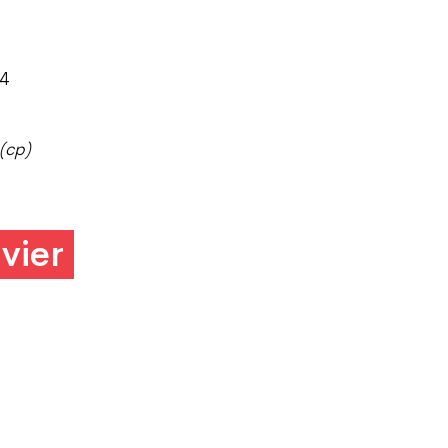
24
(cp)
vier