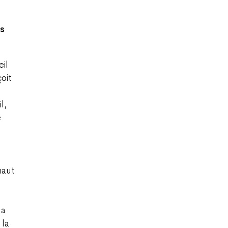
ns
eil
oit
l,
e
haut
 a
 la