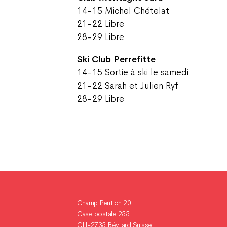
14-15 Michel Chételat
21-22 Libre
28-29 Libre
Ski Club Perrefitte
14-15 Sortie à ski le samedi
21-22 Sarah et Julien Ryf
28-29 Libre
Champ Pention 20
Case postale 255
CH-2735 Bévilard Suisse