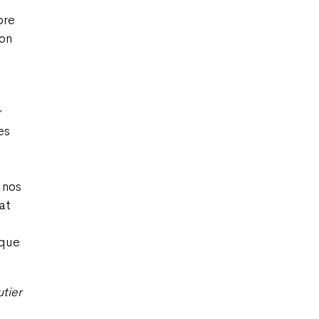
pre
on
r
es
 nos
at
 que
tier