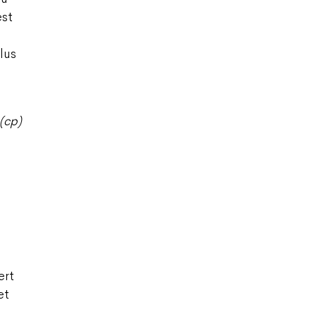
est
lus
(cp)
ert
et