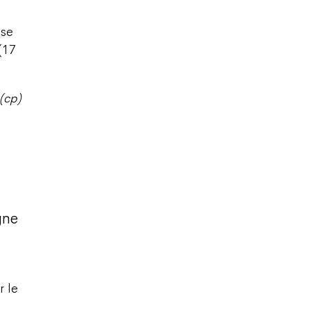
ise
 (17
(cp)
gne
r le