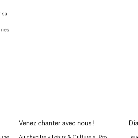
 sa
unes
Venez chanter avec nous !
Di
 une
Au chapitre « Loisirs & Culture », Pro
Jeu