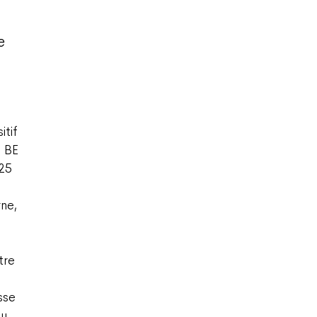
e
itif
e BE
 25
rne,
t
tre
sse
ou