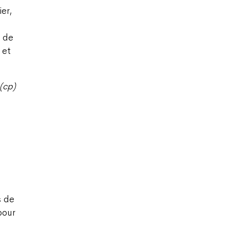
ier,
s de
 et
(cp)
s de
pour