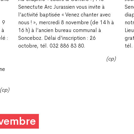
Senectute Arc Jurassien vous invite à
Sen
l’activité baptisée « Venez chanter avec
dia
: 9
nous ! », mercredi 8 novembre (de 14 h à
not
 à
16 h) à l’ancien bureau communal à
Lie
lé :
Sonceboz. Délai d’inscription : 26
grat
octobre, tél. 032 886 83 80.
tél
(
cp)
ène
(cp)
ovembre