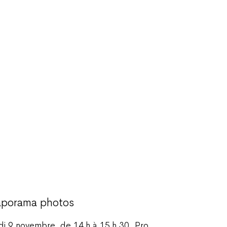
aporama photos
di 9 novembre, de 14 h à 15 h 30, Pro