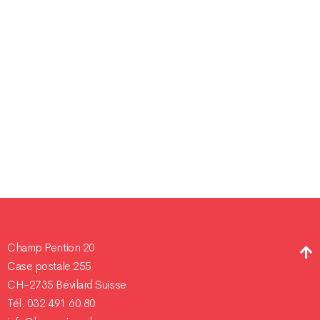
Champ Pention 20
Case postale 255
CH-2735 Bévilard Suisse
Tél. 032 491 60 80