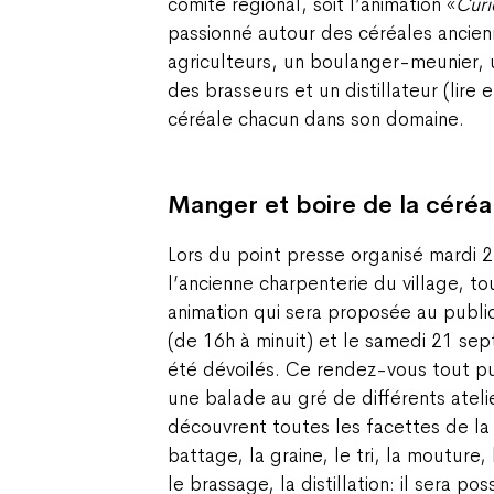
comité régional, soit l’animation «
Curi
passionné autour des céréales ancie
agriculteurs, un boulanger-meunier, 
des brasseurs et un distillateur (lire
céréale chacun dans son domaine.
Manger et boire de la céréa
Lors du point presse organisé mardi 
l’ancienne charpenterie du village, to
animation qui sera proposée au publi
(de 16h à minuit) et le samedi 21 se
été dévoilés. Ce rendez-vous tout p
une balade au gré de différents atelie
découvrent toutes les facettes de la 
battage, la graine, le tri, la mouture, l
le brassage, la distillation: il sera po