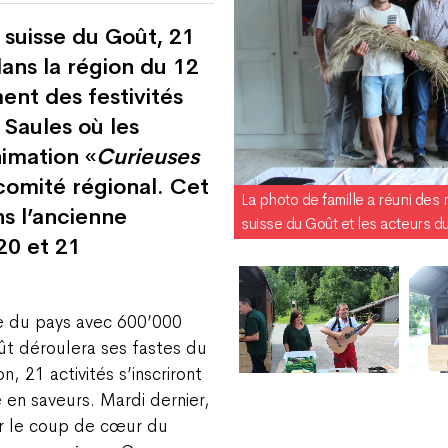
 suisse du Goût, 21
ans la région du 12
nt des festivités
 Saules où les
nimation «
Curieuses
omité régional. Cet
La photo de famille a réuni de
s l’ancienne
suisse du Goût et les acteurs d
20 et 21
e du pays avec 600’000
ût déroulera ses fastes du
 21 activités s’inscriront
 en saveurs. Mardi dernier,
ir le coup de cœur du