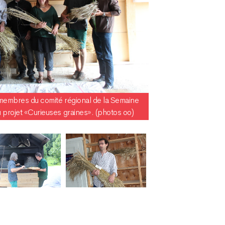
s membres du comité régional de la Semaine
u projet «Curieuses graines». (photos oo)