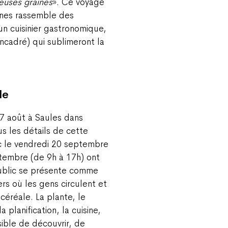
euses graines
». Ce voyage
nnes rassemble des
un cuisinier gastronomique,
 encadré) qui sublimeront la
le
27 août à Saules dans
us les détails de cette
c le vendredi 20 septembre
ptembre (de 9h à 17h) ont
ublic se présente comme
rs où les gens circulent et
céréale. La plante, le
a planification, la cuisine,
ssible de découvrir, de