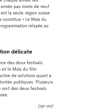
ce chaque année ses
e année pas moins de neuf
est la seule région suisse
ue constitue « Le Mois du
a programmation relayée au
tion délicate
rice des deux festivals
 et le Mois du film
ctive de solutions quant à
torités publiques. Plusieurs
 sort des deux festivals
nnée.
(cp-oo)