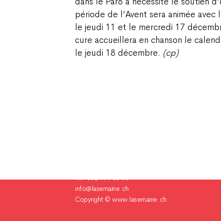
dans le Par8 a nécessité le soutien d’
période de l’Avent sera animée avec le
le jeudi 11 et le mercredi 17 décemb
cure accueillera en chanson le calendr
le jeudi 18 décembre.
(cp)
Champ Pention 20
Case postale 255
CH-2735 Bévilard Suisse
Tél. 032 491 60 80
info@lasemaine.ch
Copyright ©
www.lasemaine.ch