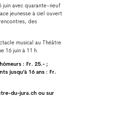
6 juin avec quarante-neuf
pace jeunesse à ciel ouvert
 rencontres, des
ctacle musical au Théâtre
e 16 juin à 11 h.
chômeurs : Fr. 25.- ;
nts jusqu’à 16 ans : Fr.
eatre-du-jura.ch ou sur