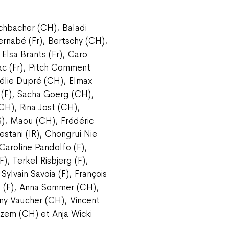
chbacher (CH), Baladi
rnabé (Fr), Bertschy (CH),
 Elsa Brants (Fr), Caro
ac (Fr), Pitch Comment
élie Dupré (CH), Elmax
s (F), Sacha Goerg (CH),
(CH), Rina Jost (CH),
S), Maou (CH), Frédéric
stani (IR), Chongrui Nie
Caroline Pandolfo (F),
), Terkel Risbjerg (F),
ylvain Savoia (F), François
s (F), Anna Sommer (CH),
ny Vaucher (CH), Vincent
zem (CH) et Anja Wicki