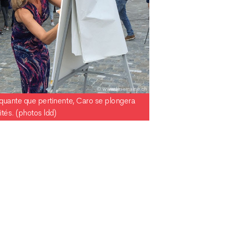
iquante que pertinente, Caro se plongera
ités. (photos ldd)