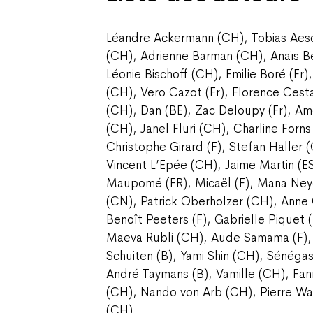
Léandre Ackermann (CH), Tobias Aes
(CH), Adrienne Barman (CH), Anaïs Be
Léonie Bischoff (CH), Emilie Boré (Fr),
(CH), Vero Cazot (Fr), Florence Cest
(CH), Dan (BE), Zac Deloupy (Fr), Am
(CH), Janel Fluri (CH), Charline Forn
Christophe Girard (F), Stefan Haller 
Vincent L’Epée (CH), Jaime Martin (E
Maupomé (FR), Micaël (F), Mana Neye
(CN), Patrick Oberholzer (CH), Anne 
Benoît Peeters (F), Gabrielle Piquet (F
Maeva Rubli (CH), Aude Samama (F), S
Schuiten (B), Yami Shin (CH), Sénéga
André Taymans (B), Vamille (CH), Fan
(CH), Nando von Arb (CH), Pierre Wa
(CH).