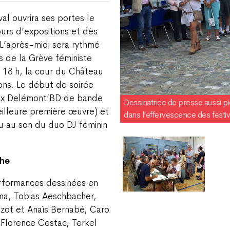
val ouvrira ses portes le
ours d’expositions et dès
L’après-midi sera rythmé
s de la Grève féministe
 18 h, la cour du Château
ons. Le début de soirée
ix Delémont’BD de bande
Dessinatrice de presse aussi p
eilleure première œuvre) et
dans l’effervescence des festiv
u au son du duo DJ féminin
che
erformances dessinées en
ma, Tobias Aeschbacher,
zot et Anaïs Bernabé, Caro
 Florence Cestac, Terkel