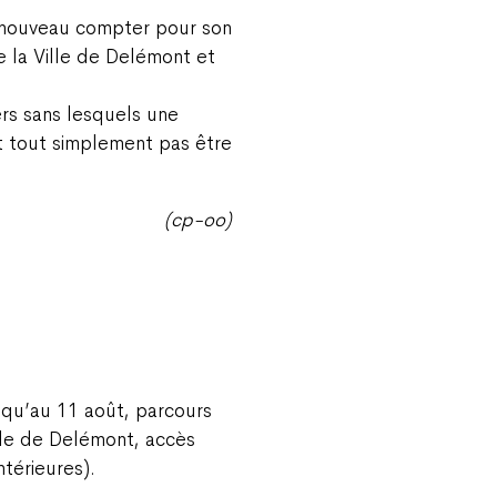
à nouveau compter pour son
e la Ville de Delémont et
ers sans lesquels une
it tout simplement pas être
(cp-oo)
squ’au 11 août, parcours
ville de Delémont, accès
ntérieures).