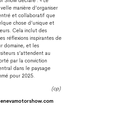
r Show déclare : « Le
elle manière d’organiser
entré et collaboratif que
elque chose d’unique et
teurs. Cela inclut des
s réflexions inspirantes de
ur domaine, et les
siteurs s’attendent au
rté par la conviction
entral dans le paysage
ammé pour 2025.
(cp)
ur genevamotorshow.com