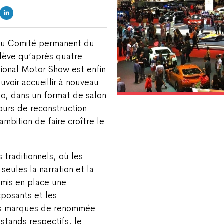
 du Comité permanent du
elève qu’après quatre
ional Motor Show est enfin
voir accueillir à nouveau
xpo, dans un format de salon
ours de reconstruction
mbition de faire croître le
traditionnels, où les
eules la narration et la
 mis en place une
xposants et les
des marques de renommée
 stands respectifs, le