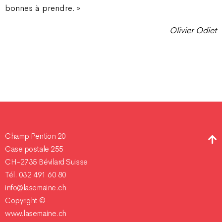
bonnes à prendre. »
Olivier Odiet
Champ Pention 20
Case postale 255
CH-2735 Bévilard Suisse
Tél. 032 491 60 80
info@lasemaine.ch
Copyright ©
www.lasemaine.ch