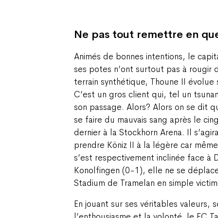
Ne pas tout remettre en qu
Animés de bonnes intentions, le capit
ses potes n’ont surtout pas à rougir d
terrain synthétique, Thoune II évolue
C’est un gros client qui, tel un tsuna
son passage. Alors? Alors on se dit q
se faire du mauvais sang après le cin
dernier à la Stockhorn Arena. Il s’agi
prendre Köniz II à la légère car même
s’est respectivement inclinée face à 
Konolfingen (0-1), elle ne se déplacer
Stadium de Tramelan en simple victime
En jouant sur ses véritables valeurs, so
l’enthousiasme et la volonté, le FC 