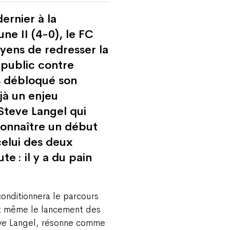
ernier à la
ne II (4-0), le FC
yens de redresser la
 public contre
as débloqué son
jà un enjeu
Steve Langel qui
connaître un début
celui des deux
te : il y a du pain
onditionnera le parcours
nt même le lancement des
eve Langel, résonne comme