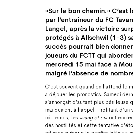
«Sur le bon chemin.» C’est l
par l’entraîneur du FC Tava
Langel, après la victoire sur
protégés à Allschwil (1-3) 
succès pourrait bien donner
joueurs du FCTT qui aborder
mercredi 15 mai face à Mou
malgré l’absence de nombreu
C’est souvent quand on l’attend le m
à déjouer les pronostics. Samedi derni
s’annonçait d’autant plus périlleuse 
manquaient à l’appel. Profitant d’un 
mi-temps, les «
sang et or
» ont encle
des hostilités et cette tentative d’é
efficace puisque le gardien bâlois a ca