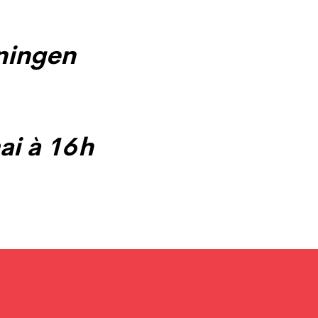
ningen
i à 16 h