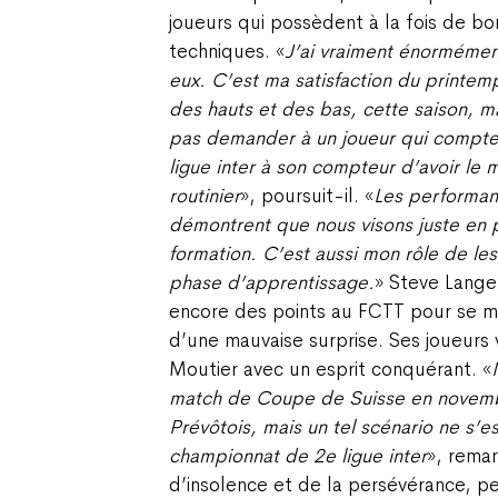
joueurs qui possèdent à la fois de bo
techniques. «
J’ai vraiment énormément 
eux. C’est ma satisfaction du printem
des hauts et des bas, cette saison,
pas demander à un joueur qui compte
ligue inter à son compteur d’avoir l
routinier
», poursuit-il. «
Les performan
démontrent que nous visons juste en p
formation. C’est aussi mon rôle de l
phase d’apprentissage.
» Steve Lange
encore des points au FCTT pour se met
d’une mauvaise surprise. Ses joueurs 
Moutier avec un esprit conquérant. «
match de Coupe de Suisse en novemb
Prévôtois, mais un tel scénario ne s’e
championnat de 2e ligue inter
», remar
d’insolence et de la persévérance, p