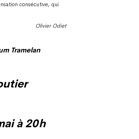
sation consécutive, qui
Olivier Odiet
ium Tramelan
utier
ai à 20 h