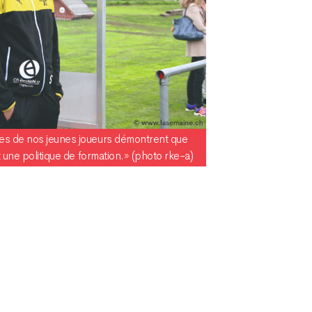
es de nos jeunes joueurs démontrent que
t une politique de formation.» (photo rke-a)