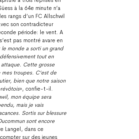
Süess à la 64e minute n’a
es rangs d’un FC Allschwil
vec son contradicteur
seconde période: le vent. A
 s’est pas montré avare en
 le monde a sorti un grand
 défensivement tout en
 attaque. Cette grosse
e mes troupes. C’est de
tier, bien que notre saison
prévôtois
», confie-t-il.
hwil, mon équipe sera
endu, mais je vais
acances. Sortis sur blessure
n Ducommun sont encore
e Langel, dans ce
r compter sur des jeunes