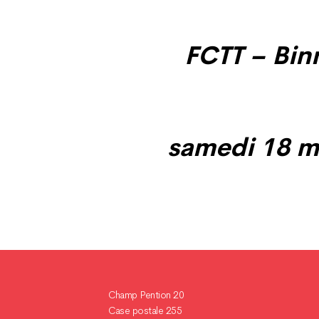
FCTT – Bin
samedi 18 ma
Champ Pention 20
Case postale 255