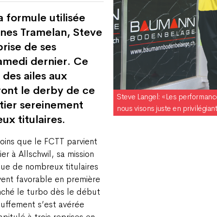
a formule utilisée
nnes Tramelan, Steve
prise de ses
samedi dernier. Ce
 des ailes aux
ont le derby de ce
Steve Langel: «Les performanc
tier sereinement
nous visons juste en privilégian
x titulaires.
oins que le FCTT parvient
er à Allschwil, sa mission
que de nombreux titulaires
vent favorable en première
nché le turbo dès le début
touffement s’est avérée
pitulé à trois reprises en