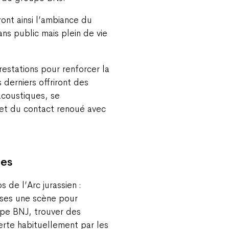
ront ainsi l’ambiance du
ans public mais plein de vie
estations pour renforcer la
 derniers offriront des
 acoustiques, se
e et du contact renoué avec
tes
 de l’Arc jurassien :
sses une scène pour
upe BNJ, trouver des
fferte habituellement par les