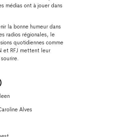
es médias ont à jouer dans
nir la bonne humeur dans
es radios régionales, le
issions quotidiennes comme
N et RFJ mettent leur
sourire.
)
rleen
Caroline Alves
uest