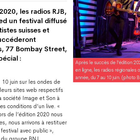
2020, les radios RJB,
d un festival diffusé
tistes suisses et
succéderont
s, 77 Bombay Street,
écial :
Après le succès de l’édition 202
en ligne, les radios régionales
année, du 7 au 10 juin. (photo 
 10 juin sur les ondes de
leurs sites web respectifs
a société Image et Son à
es conditions d’un live. «
ors de l’édition 2020 nous
s, nous arrivons à restituer
estival avec public »,
r du groupe BNJ.