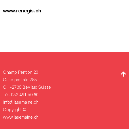
www.renegis.ch
Champ Pention 20
Case postale 255
CH-2735 Bévilard Suisse
Tél. 032 491 60 80
info@lasemaine.ch
Copyright ©
www.lasemaine.ch