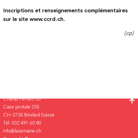
Inscriptions et renseignements complémentaires
sur le site www.ccrd.ch.
(cp)
Champ Pention 20
Case postale 255
CH-2735 Bévilard Suisse
Tél. 032 491 60 80
info@lasemaine.ch