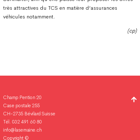
très attractives du TCS en matière d’assurances
véhicules notamment.
(cp)
Champ Pention 20
Case postale 255
CH-2735 Bévilard Suisse
Tél. 032 491 60 80
info@lasemaine.ch
Copyright ©