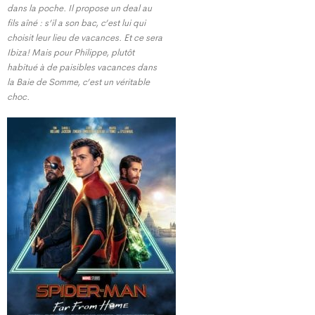
dans la poche. Il propose un deal au
fils aîné : s’il a son bac, c’est lui qui
choisit leur lieu de vacances. Et ce sera
Ibiza! Mais pour Philippe, plutôt
habitué à de paisibles vacances dans
la Baie de Somme, c’est un véritable
choc.