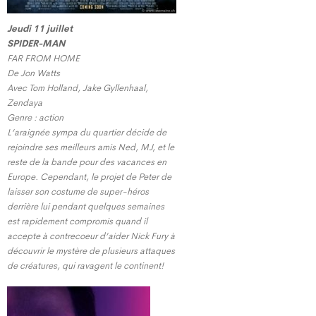
Jeudi 11 juillet
SPIDER-MAN
FAR FROM HOME
De Jon Watts
Avec Tom Holland, Jake Gyllenhaal,
Zendaya
Genre : action
L’araignée sympa du quartier décide de
rejoindre ses meilleurs amis Ned, MJ, et le
reste de la bande pour des vacances en
Europe. Cependant, le projet de Peter de
laisser son costume de super-héros
derrière lui pendant quelques semaines
est rapidement compromis quand il
accepte à contrecoeur d’aider Nick Fury à
découvrir le mystère de plusieurs attaques
de créatures, qui ravagent le continent!