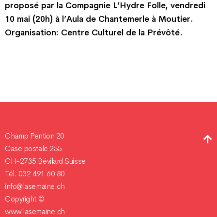
proposé par la Compagnie L’Hydre Folle, vendredi
10 mai (20h) à l’Aula de Chantemerle à Moutier.
Organisation: Centre Culturel de la Prévôté.
Champ Pention 20
Case postale 255
CH-2735 Bévilard Suisse
Tél. 032 491 60 80
info@lasemaine.ch
Copyright ©
www.lasemaine.ch