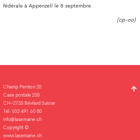
fédérale à Appenzell le 8 septembre.
(cp-oo)
Champ Pention 20
Case postale 255
CH-2735 Bévilard Suisse
Tél. 032 491 60 80
info@lasemaine.ch
Copyright ©
www.lasemaine.ch