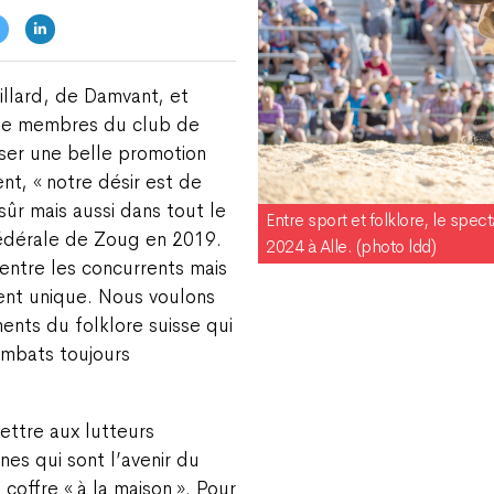
illard, de Damvant, et
 de membres du club de
oser une belle promotion
ent, « notre désir est de
 sûr mais aussi dans tout le
Entre sport et folklore, le spec
 Fédérale de Zoug en 2019.
2024 à Alle. (photo ldd)
entre les concurrents mais
ent unique. Nous voulons
nts du folklore suisse qui
ombats toujours
mettre aux lutteurs
nes qui sont l’avenir du
 coffre « à la maison ». Pour