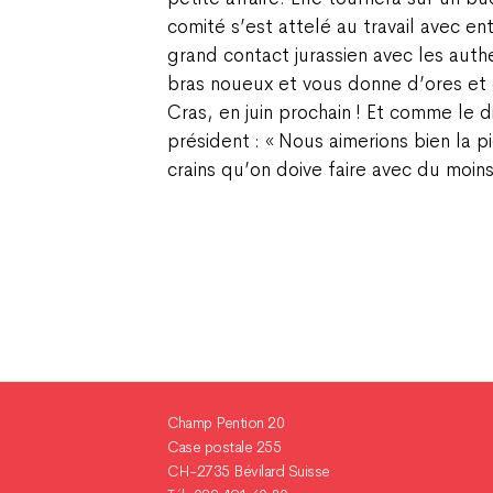
comité s’est attelé au travail avec e
grand contact jurassien avec les aut
bras noueux et vous donne d’ores et
Cras, en juin prochain ! Et comme le d
président : « Nous aimerions bien la 
crains qu’on doive faire avec du moin
Champ Pention 20
Case postale 255
CH-2735 Bévilard Suisse