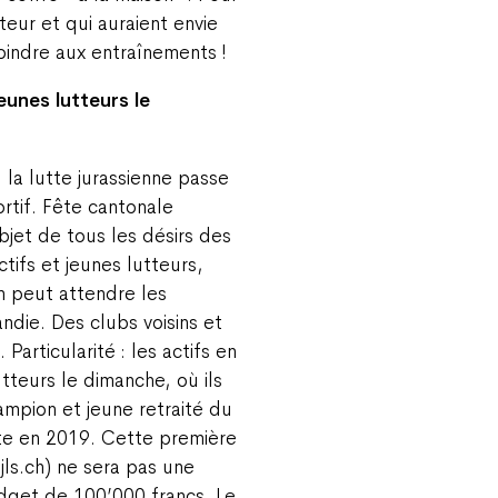
teur et qui auraient envie
joindre aux entraînements !
eunes lutteurs le
 la lutte jurassienne passe
ortif. Fête cantonale
objet de tous les désirs des
tifs et jeunes lutteurs,
n peut attendre les
die. Des clubs voisins et
Particularité : les actifs en
tteurs le dimanche, où ils
hampion et jeune retraité du
utte en 2019. Cette première
jls.ch) ne sera pas une
budget de 100’000 francs. Le