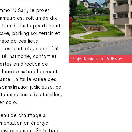
Immo4U Sàrl, le projet
meubles, soit un de dix
et un de huit appartements
ave, parking souterrain et
riste de ces lieux
e reste intacte, ce qui fait
ité, harmonie, confort et
Projet Résidence Bellevue
ertes en direction de
 lumière naturelle créant
nte. La taille variée des
nnalisation judicieuse, ce
t aux besoins des familles,
en solo.
seau de chauffage à
limentation en énergie
’environnement. En toiture,