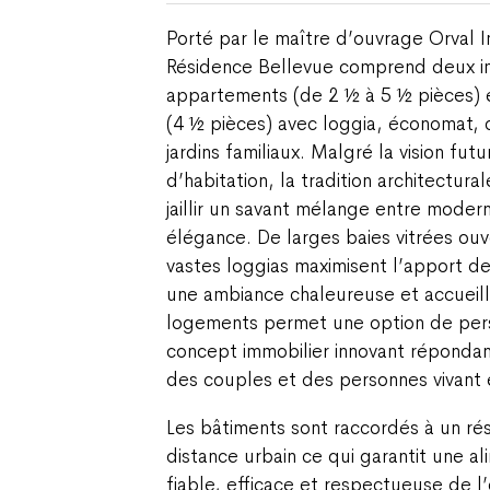
Porté par le maître d’ouvrage Orval 
Résidence Bellevue comprend deux im
appartements (de 2 ½ à 5 ½ pièces) 
(4 ½ pièces) avec loggia, économat, c
jardins familiaux. Malgré la vision futu
d’habitation, la tradition architectural
jaillir un savant mélange entre modern
élégance. De larges baies vitrées ouv
vastes loggias maximisent l’apport de
une ambiance chaleureuse et accueilla
logements permet une option de perso
concept immobilier innovant répondan
des couples et des personnes vivant 
Les bâtiments sont raccordés à un ré
distance urbain ce qui garantit une a
fiable, efficace et respectueuse de l