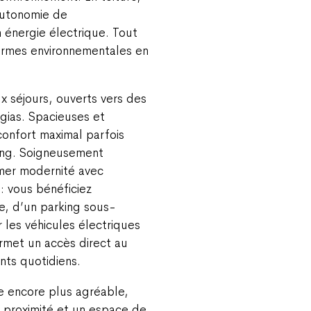
autonomie de
 énergie électrique. Tout
ormes environnementales en
 séjours, ouverts vers des
gias. Spacieuses et
confort maximal parfois
sing. Soigneusement
imer modernité avec
 : vous bénéficiez
, d’un parking sous-
 les véhicules électriques
rmet un accès direct au
nts quotidiens.
vie encore plus agréable,
à proximité et un espace de