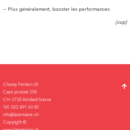
– Plus généralement, booster les performances.
(cop)
Champ Pention 20
Case postale 255
CH-2735 Bévilard Suisse
Tél. 032 491 60 80
info@lasemaine.ch
Copyright ©
www.lasemaine.ch