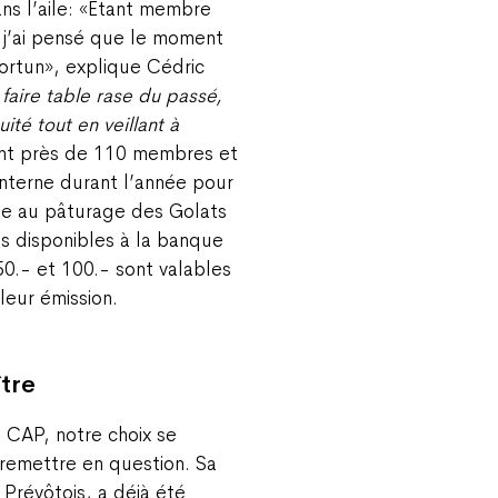
ns l’aile: «Etant membre
 j’ai pensé que le moment
ortun», explique Cédric
 faire table rase du passé,
uité tout en veillant à
nt près de 110 membres et
interne durant l’année pour
que au pâturage des Golats
is disponibles à la banque
50.- et 100.- sont valables
leur émission.
tre
 CAP, notre choix se
 remettre en question. Sa
 Prévôtois, a déjà été