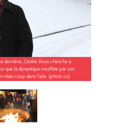
ée dernière, Cédric Roos cherche à
ur que la dynamique insufflée par son
ilain coup dans l’aile. (photo oo)