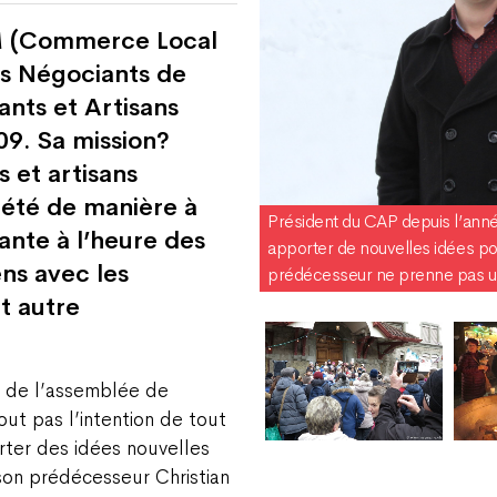
LM (Commerce Local
es Négociants de
nts et Artisans
09. Sa mission?
et artisans
iété de manière à
Président du CAP depuis l’ann
ante à l’heure des
apporter de nouvelles idées po
ns avec les
prédécesseur ne prenne pas un v
t autre
s de l’assemblée de
ut pas l’intention de tout
ter des idées nouvelles
son prédécesseur Christian