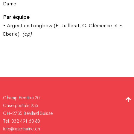
Dame
Par équipe
• Argent en Longbow (F. Juillerat, C. Clémence et E.
Eberle).
(cp)
Champ Pention 20
Case postale 255
CH-2735 Bévilard Suisse
Tél. 032 491 60 80
info@lasemaine.ch