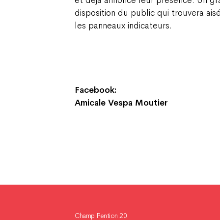
et déjà annoncé leur présence. Un gra
disposition du public qui trouvera ais
les panneaux indicateurs.
Facebook:
Amicale Vespa Moutier
Champ Pention 20