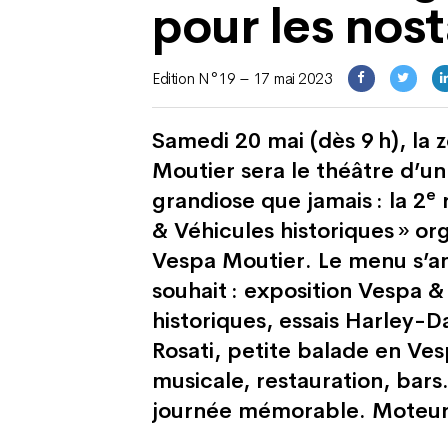
pour les nos
Edition N°19 – 17 mai 2023
Samedi 20 mai (dès 9 h), la 
Moutier sera le théâtre d’u
e
grandiose que jamais : la 2
r
& Véhicules historiques » or
Vespa Moutier. Le menu s’a
souhait : exposition Vespa &
historiques, essais Harley-D
Rosati, petite balade en Ve
musicale, restauration, bars
journée mémorable. Moteur 