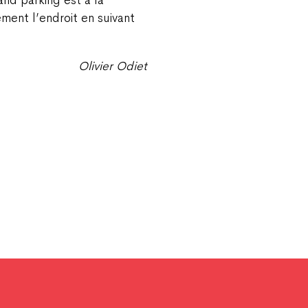
nd parking est à la
ément l’endroit en suivant
Olivier Odiet