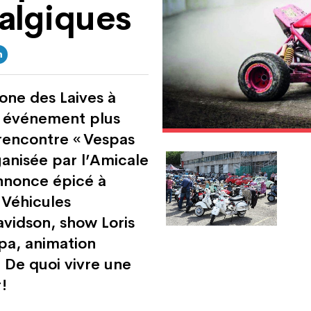
talgiques
zone des Laives à
n événement plus
encontre « Vespas
ganisée par l’Amicale
nnonce épicé à
 Véhicules
avidson, show Loris
spa, animation
. De quoi vivre une
!