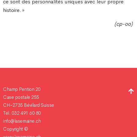
ce sont des personnalités uniques avec leur propre
histoire. »
(cp-oo)
Champ Pention 20
Case postale 255
CH-2735 Bévilard Suisse
Tél. 032 491 60 80
info@lasemaine.ch
Copyright ©
www.lasemaine.ch