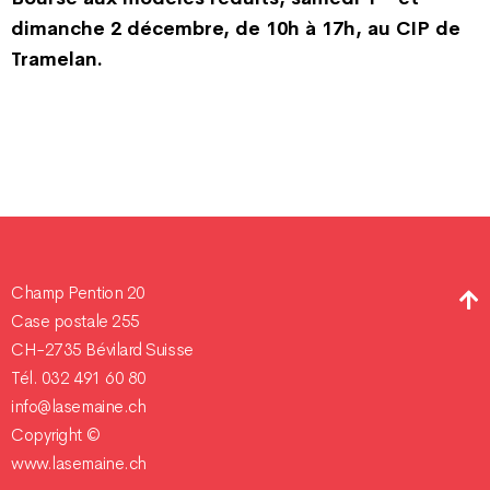
dimanche 2 décembre, de 10h à 17h, au CIP de
Tramelan.
Champ Pention 20
Case postale 255
CH-2735 Bévilard Suisse
Tél. 032 491 60 80
info@lasemaine.ch
Copyright ©
www.lasemaine.ch