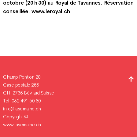
octobre (20 h 30) au Royal de Tavannes. Réservation
conseillée.
www.leroyal.ch
Champ Pention 20
Case postale 255
CH-2735 Bévilard Suisse
Tél. 032 491 60 80
info@lasemaine.ch
Copyright ©
www.lasemaine.ch