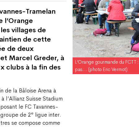
avannes-Tramelan
e l’Orange
es villages de
aintien de cette
dée de deux
 et Marcel Greder, à
L’Orange gourmande du FCTT : u
x clubs à la fin des
pas… (photo Eric Vermot)
in de la Bâloise Arena à
à l’Allianz Suisse Stadium
pposant le FC Tavannes-
e
u groupe de 2
ligue inter.
mètres se compose comme