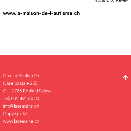
www.la-maison-de-l-autisme.ch
Champ Pention 20
Case postale 255
CH-2735 Bévilard Suisse
Tél. 032 491 60 80
info@lasemaine.ch
Copyright ©
www.lasemaine.ch