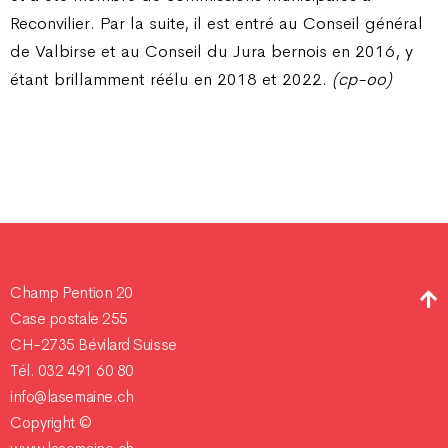
Reconvilier. Par la suite, il est entré au Conseil général
de Valbirse et au Conseil du Jura bernois en 2016, y
étant brillamment réélu en 2018 et 2022.
(cp-oo)
Champ Pention 20
Case postale 255
CH-2735 Bévilard Suisse
Tél. 032 491 60 80
info@lasemaine.ch
Copyright ©