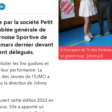
par la société Petit
blée générale de
rnoise Sportive de
1 mars dernier devant
A l’occasion du Tir des Démineu
cent délégués.
un grand coup. (photo jcl)
iciter les fins guidons et
r leur performance. La
e des Jeunes de l’EJMO a
s la direction de Johnny
ouvert cette édition 2023 en
us. Elle a apporté un