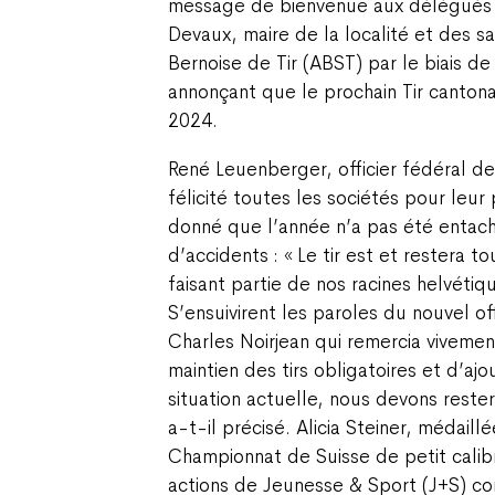
message de bienvenue aux délégués su
Devaux, maire de la localité et des sa
Bernoise de Tir (ABST) par le biais d
annonçant que le prochain Tir cantona
2024.
René Leuenberger, officier fédéral de t
félicité toutes les sociétés pour leur
donné que l’année n’a pas été entach
d’accidents : « Le tir est et restera to
faisant partie de nos racines helvétiqu
S’ensuivirent les paroles du nouvel off
Charles Noirjean qui remercia vivemen
maintien des tirs obligatoires et d’ajo
situation actuelle, nous devons rester
a-t-il précisé. Alicia Steiner, médail
Championnat de Suisse de petit calib
actions de Jeunesse & Sport (J+S) c