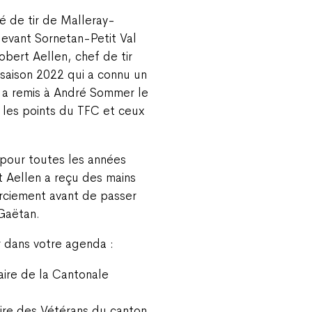
té de tir de Malleray-
devant Sornetan-Petit Val
bert Aellen, chef de tir
a saison 2022 qui a connu un
il a remis à André Sommer le
 les points du TFC et ceux
 pour toutes les années
t Aellen a reçu des mains
rciement avant de passer
 Gaëtan.
 dans votre agenda :
aire de la Cantonale
aire des Vétérans du canton