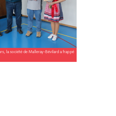
rs, la société de Malleray-Bévilard a frappé