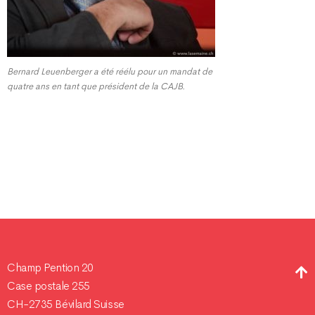
Bernard Leuenberger a été réélu pour un mandat de
quatre ans en tant que président de la CAJB.
Champ Pention 20
Case postale 255
CH-2735 Bévilard Suisse